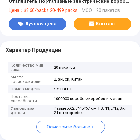
Отаплитель Портативные электрические коробки
для обеда с изоляционной сумкой
Цена：$8.66/packs 20-499 packs
MOQ：20 пакетов
Лучшая цена
Контакт
Характер Продукции
Количество мин
20 пакетов
заказа
Место
Шэньси, Китай
происхождения
Номер модели
SY-LB001
Поставка
1000000 коробок/коробок в месяц
способности
Упаковывая
Размер:62.5*45*57 см, ГВ: 11,5/12,8 кг
детали
24 шт/коробка
Осмотрите больше