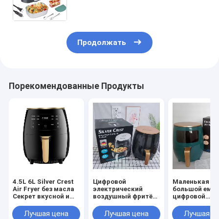
коробки для обеда с
изоляционной сумкой
Продолжать
Порекомендованные Продукты
4.5L 6L Silver Crest
Цифровой
Маленькая д
Air Fryer без масла
электрический
большой емк
Секрет вкусной и
воздушный фритёр
цифровой
здоровой еды
2L 3L 3.5L 4.5L 5L
электрически
5.5L 7L 7.7L 8L 10L
воздушный ф
Лучшая цена
Лучшая цена
Лучшая ц
12L для
с OEM