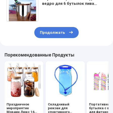
ведро для 6 бутылок пива
красное вино настройка
Продажа продвижение
Продолжать
Порекомендованные Продукты
Праздничное
Складчивый
Портативная
мероприятие
рюкзак для
бутылка с во
Морден Люкс 16
спортивного
для фитнеса 