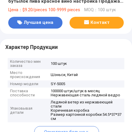
бутылок пива красное вино настройка Продажа
продвижение
Цена：$9.20/pieces 100-9999 pieces
MOQ：100 штук
Лучшая цена
Контакт
Характер Продукции
Количество мин
100 штук
заказа
Место
Шэньси, Китай
происхождения
Номер модели
SY-5005
Поставка
100000 штук/штук в месяц
способности
Нержавеющая сталь ледяной ведро
Ледяной ветер из нержавеющей
стали
Упаковывая
Коричневая коробка
детали
Размер картонной коробки:54.5*37*37
см