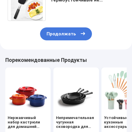
прилипающие яйца
Силиконовые шпатулы 149 115
Г
Продолжать
Порекомендованные Продукты
Нержавчивый
Непримечательная
Устойчивые
набор кастрюли
чугунная
кухонные
для домашней
сковородка для
аксессуары д
кухни Кулинарная
отеля Ресторан
индивидуаль