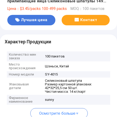
прилипающие яйца Силиконовые шпатулы 149
115 Г
Цена：$3.45/packs 100-499 packs
MOQ：100 пакетов
Лучшая цена
Контакт
Характер Продукции
Количество мин
100 пакетов
заказа
Место
Шэньси, Китай
происхождения
Номер модели
SY-4015
Силиконовый шпатула
Упаковывая
Размер картонной упаковки:
детали
42*32*25,5 см 50 шт.
Чистая масса: 14 кг/карт
Фирменное
sunny
наименование
Осмотрите больше