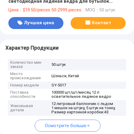
светодиодная ледяная ведра для бутылок
шампанского и вина
Цена：$19.50/pieces 50-2999 pieces
MOQ：50 штук
Лучшая цена
Контакт
Характер Продукции
Количество мин
50 штук
заказа
Место
Шэньси, Китай
происхождения
Номер модели
SY-5017
Поставка
100000 шт/шт/месяц 12 л
способности
осветительное ледяное ведро
12 литровый баллончик с льдом
Упаковывая
1 мешок на штуку, 5 штук на тонну,
детали
Размер картонной коробки:43
Осмотрите больше