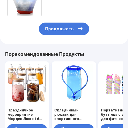
ледяная ведра для бутылок
шампанского и вина
Продолжать
Порекомендованные Продукты
Праздничное
Складчивый
Портативная
мероприятие
рюкзак для
бутылка с во
Морден Люкс 16
спортивного
для фитнеса 
унций Прозрачный
кемпинга прочный и
стеклянный кувшин
без BPA бутылка с