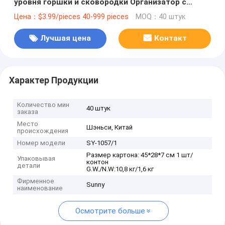
уровня горшки и сковородки Организатор с
индивидуальным логотипом
Цена：$3.99/pieces 40-999 pieces
MOQ：40 штук
Лучшая цена
Контакт
Характер Продукции
Количество мин
40 штук
заказа
Место
Шэньси, Китай
происхождения
Номер модели
SY-1057/1
Размер картона: 45*28*7 см 1 шт/
Упаковывая
контон
детали
G.W./N.W:10,8 кг/1,6 кг
Фирменное
Sunny
наименование
Осмотрите больше