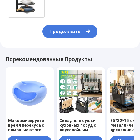
сковородки Организатор с
индивидуальным логотипом
Продолжать
Порекомендованные Продукты
Максимизируйте
Склад для сушки
85*32*15 см
время перекуса с
кухонных посуд с
Металлическ
помощью этого
двухслойным
дренажник д
двухслойного
соединительным
посуды для
контейнера с
столовым
устойчивой и