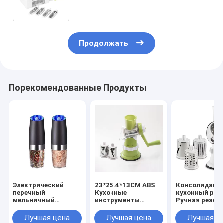
TPR 420 из нержавеющей стали
Продолжать
Порекомендованные Продукты
Электрический
23*25.4*13CM ABS
Консолидаци
перечный
Кухонные
кухонный реш
мельничный
инструменты
Ручная резка 
комплект с
Мультифункциональный
нержавеюще
костюмированным
пищевой процессор
стали для
Лучшая цена
Лучшая цена
Лучшая ц
логотипом
Ручная овощная
измельчения