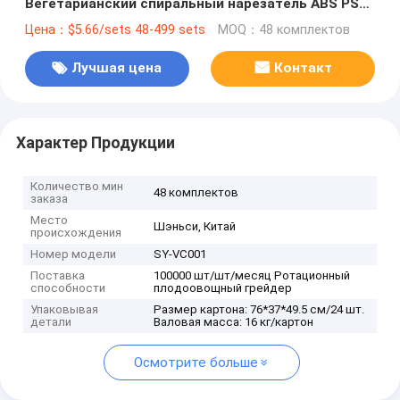
Вегетарианский спиральный нарезатель ABS PS
TPR 420 из нержавеющей стали
Цена：$5.66/sets 48-499 sets
MOQ：48 комплектов
Лучшая цена
Контакт
Характер Продукции
Количество мин
48 комплектов
заказа
Место
Шэньси, Китай
происхождения
Номер модели
SY-VC001
Поставка
100000 шт/шт/месяц Ротационный
способности
плодоовощный грейдер
Упаковывая
Размер картона: 76*37*49.5 см/24 шт.
детали
Валовая масса: 16 кг/картон
Осмотрите больше