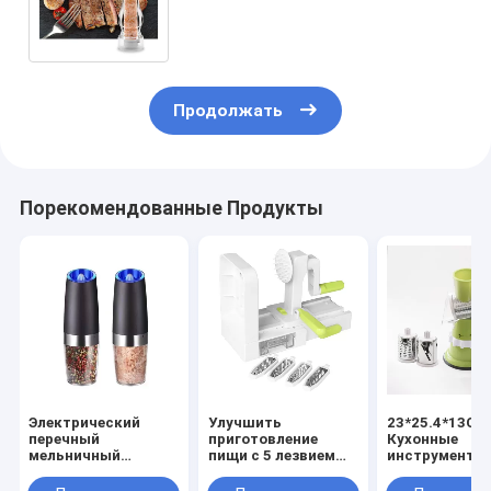
перечной мельницы для
занятых профессионалов
Продолжать
Порекомендованные Продукты
Электрический
Улучшить
23*25.4*13CM
перечный
приготовление
Кухонные
мельничный
пищи с 5 лезвием
инструменты
комплект с
Вегетарианский
Мультифункц
костюмированным
спиральный
пищевой проц