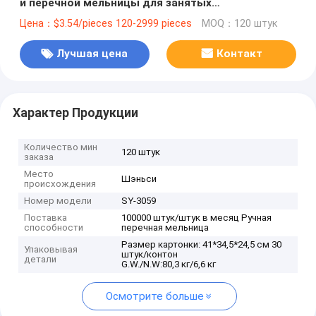
и перечной мельницы для занятых
профессионалов
Цена：$3.54/pieces 120-2999 pieces
MOQ：120 штук
Лучшая цена
Контакт
Характер Продукции
Количество мин
120 штук
заказа
Место
Шэньси
происхождения
Номер модели
SY-3059
Поставка
100000 штук/штук в месяц Ручная
способности
перечная мельница
Размер картонки: 41*34,5*24,5 см 30
Упаковывая
штук/контон
детали
G.W./N.W:80,3 кг/6,6 кг
Осмотрите больше