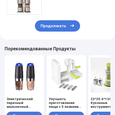
регулируемой грубостью для
легкого BBQ
Продолжать
Порекомендованные Продукты
Электрический
Улучшить
23*25.4*13CM
перечный
приготовление
Кухонные
мельничный
пищи с 5 лезвием
инструменты
комплект с
Вегетарианский
Мультифункц
костюмированным
спиральный
пищевой проц