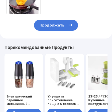
яичники для perfect poached
eggs 9cm диаметр
Продолжать
Порекомендованные Продукты
Электрический
Улучшить
23*25.4*13CM
перечный
приготовление
Кухонные
мельничный
пищи с 5 лезвием
инструменты
комплект с
Вегетарианский
Мультифункц
костюмированным
спиральный
пищевой проц