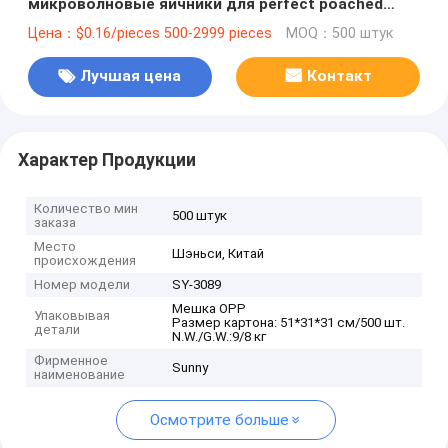
микроволновые яичники для perfect poached
eggs 9cm диаметр
Цена：$0.16/pieces 500-2999 pieces
MOQ：500 штук
Лучшая цена
Контакт
Характер Продукции
Количество мин
500 штук
заказа
Место
Шэньси, Китай
происхождения
Номер модели
SY-3089
Мешка OPP
Упаковывая
Размер картона: 51*31*31 см/500 шт.
детали
N.W./G.W.:9/8 кг
Фирменное
Sunny
наименование
Осмотрите больше