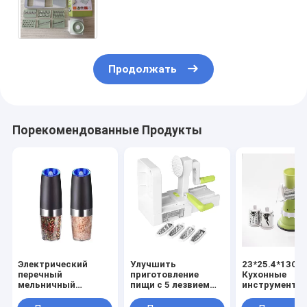
подходит для быстрого и
легкого приготовления блюд
Продолжать
Порекомендованные Продукты
Электрический
Улучшить
23*25.4*13CM
перечный
приготовление
Кухонные
мельничный
пищи с 5 лезвием
инструменты
комплект с
Вегетарианский
Мультифункц
костюмированным
спиральный
пищевой проц