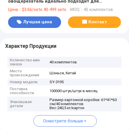
овощерезатель идеально подходит для
быстрого и легкого приготовления блюд
Цена：$3.66/sets 40-499 sets
MOQ：40 комплектов
Лучшая цена
Контакт
Характер Продукции
Количество мин
40 комплектов
заказа
Место
Шэньси, Китай
происхождения
Номер модели
SY-3195
Поставка
100000 штук/штук в месяц
способности
Размер картонной коробки: 61*41*63
Упаковывая
см/40 комплектов
детали
Вес:240,5 кг/картон
Осмотрите больше